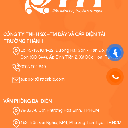
CÔNG TY TNHH SX –TM DÂY VÀ CÁP ĐIỆN TÀI
TRƯỜNG THÀNH
Lô K5-13, K14-22, Đường Hải Sơn - Tân Đô, KCN Hải
Sơn (GĐ 3+4), Ấp Bình Tiền 2, Xã Đức Hoà, Tây Ninh
0903.902.849
support@tttcable.com
VĂN PHÒNG ĐẠI DIỆN
79/35 Âu Cơ, Phường Hòa Bình, TP.HCM
192 Trần Đại Nghĩa, KP4, Phường Tân Tạo, TP.HCM