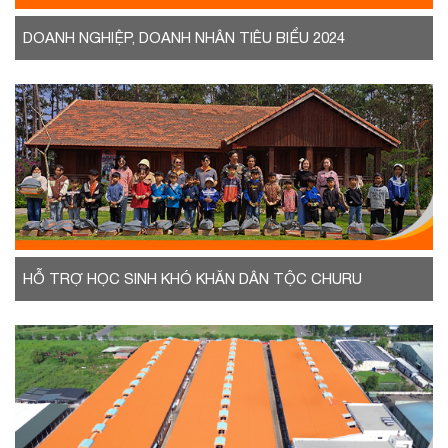
DOANH NGHIỆP, DOANH NHÂN TIÊU BIỂU 2024
HỖ TRỢ HỌC SINH KHÓ KHĂN DÂN TỘC CHURU