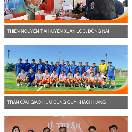
THIỆN NGUYỆN TẠI HUYỆN XUÂN LỘC, ĐỒNG NAI
TRẬN CẦU GIAO HỮU CÙNG QUÝ KHÁCH HÀNG