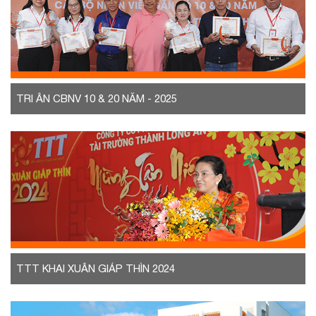
TRI ÂN CBNV 10 & 20 NĂM - 2025
TTT KHAI XUÂN GIÁP THÌN 2024