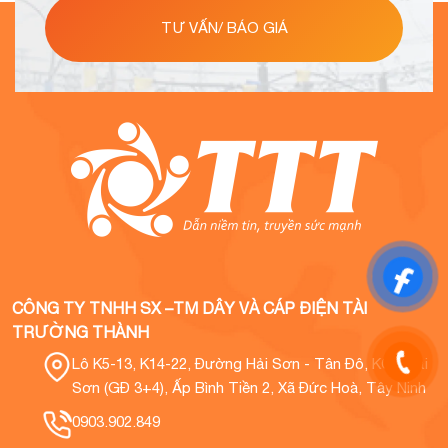
TƯ VẤN/ BÁO GIÁ
CÔNG TY TNHH SX –TM DÂY VÀ CÁP ĐIỆN TÀI
TRƯỜNG THÀNH
Lô K5-13, K14-22, Đường Hải Sơn - Tân Đô, KCN Hải
Sơn (GĐ 3+4), Ấp Bình Tiền 2, Xã Đức Hoà, Tây Ninh
0903.902.849