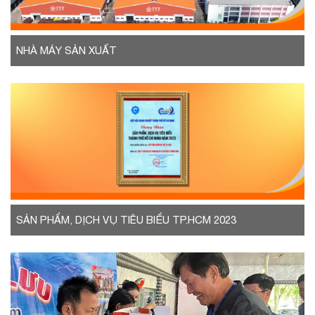
NHÀ MÁY SẢN XUẤT
SẢN PHẨM, DỊCH VỤ TIÊU BIỂU TP.HCM 2023