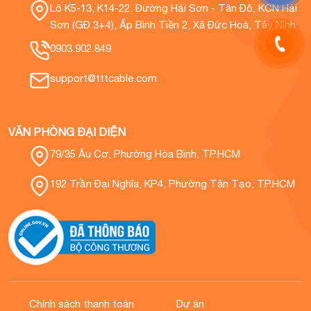
Lô K5-13, K14-22, Đường Hải Sơn - Tân Đô, KCN Hải
Sơn (GĐ 3+4), Ấp Bình Tiền 2, Xã Đức Hoà, Tây Ninh
0903.902.849
support@tttcable.com
VĂN PHÒNG ĐẠI DIỆN
79/35 Âu Cơ, Phường Hòa Bình, TP.HCM
192 Trần Đại Nghĩa, KP4, Phường Tân Tạo, TP.HCM
Chính sách thanh toán
Dự án