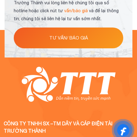
Trường Thành vui lòng liên hệ chúng tôi qua số
hotline hoặc click nút tư
vấn/báo giá
và để lại thông
tin, chúng tôi sẽ liên hệ lại tư vấn sớm nhất.
TƯ VẤN/ BÁO GIÁ
CÔNG TY TNHH SX –TM DÂY VÀ CÁP ĐIỆN TÀI
TRƯỜNG THÀNH