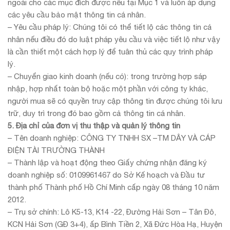
ngoài cho các mục đích được nêu tại Mục 1 và luôn áp dụng
các yêu cầu bảo mật thông tin cá nhân.
– Yêu cầu pháp lý: Chúng tôi có thể tiết lộ các thông tin cá
nhân nếu điều đó do luật pháp yêu cầu và việc tiết lộ như vậy
là cần thiết một cách hợp lý để tuân thủ các quy trình pháp
lý.
– Chuyển giao kinh doanh (nếu có): trong trường hợp sáp
nhập, hợp nhất toàn bộ hoặc một phần với công ty khác,
người mua sẽ có quyền truy cập thông tin được chúng tôi lưu
trữ, duy trì trong đó bao gồm cả thông tin cá nhân.
5. Địa chỉ của đơn vị thu thập và quản lý thông tin
– Tên doanh nghiệp: CÔNG TY TNHH SX –TM DÂY VÀ CÁP
ĐIỆN TÀI TRƯỜNG THÀNH
– Thành lập và hoạt động theo Giấy chứng nhận đăng ký
doanh nghiệp số: 0109961467 do Sở Kế hoạch và Đầu tư
thành phố Thành phố Hồ Chí Minh cấp ngày 08 tháng 10 năm
2012.
– Trụ sở chính: Lô K5-13, K14 -22, Đường Hải Sơn – Tân Đô,
KCN Hải Sơn (GĐ 3+4), ấp Bình Tiền 2, Xã Đức Hòa Hạ, Huyện