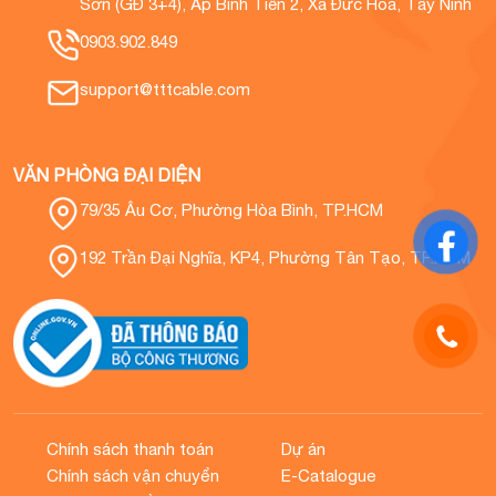
Sơn (GĐ 3+4), Ấp Bình Tiền 2, Xã Đức Hoà, Tây Ninh
0903.902.849
support@tttcable.com
VĂN PHÒNG ĐẠI DIỆN
79/35 Âu Cơ, Phường Hòa Bình, TP.HCM
192 Trần Đại Nghĩa, KP4, Phường Tân Tạo, TP.HCM
Chính sách thanh toán
Dự án
Chính sách vận chuyển
E-Catalogue