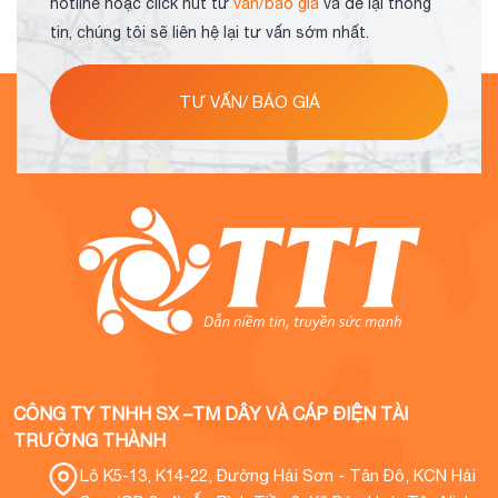
hotline hoặc click nút tư
vấn/báo giá
và để lại thông
tin, chúng tôi sẽ liên hệ lại tư vấn sớm nhất.
TƯ VẤN/ BÁO GIÁ
CÔNG TY TNHH SX –TM DÂY VÀ CÁP ĐIỆN TÀI
TRƯỜNG THÀNH
Lô K5-13, K14-22, Đường Hải Sơn - Tân Đô, KCN Hải