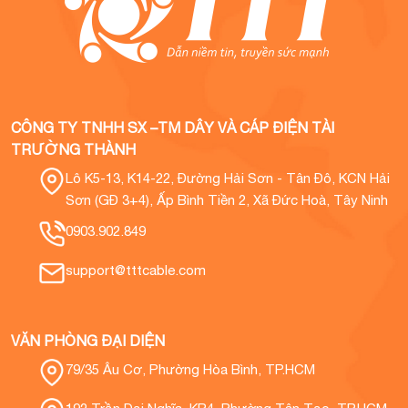
CÔNG TY TNHH SX –TM DÂY VÀ CÁP ĐIỆN TÀI
TRƯỜNG THÀNH
Lô K5-13, K14-22, Đường Hải Sơn - Tân Đô, KCN Hải
Sơn (GĐ 3+4), Ấp Bình Tiền 2, Xã Đức Hoà, Tây Ninh
0903.902.849
support@tttcable.com
VĂN PHÒNG ĐẠI DIỆN
79/35 Âu Cơ, Phường Hòa Bình, TP.HCM