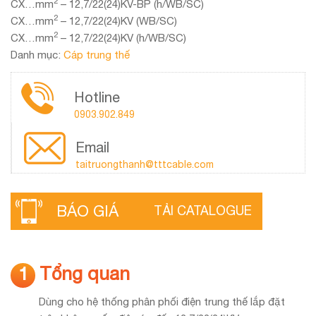
2
CX…mm
– 12,7/22(24)KV-BP (h/WB/SC)
2
CX…mm
– 12,7/22(24)KV (WB/SC)
2
CX…mm
– 12,7/22(24)KV (h/WB/SC)
Danh mục:
Cáp trung thế
Hotline
0903.902.849
Email
taitruongthanh@tttcable.com
BÁO GIÁ
TẢI CATALOGUE
Tổng quan
1
Dùng cho hệ thống phân phối điện trung thế lắp đặt