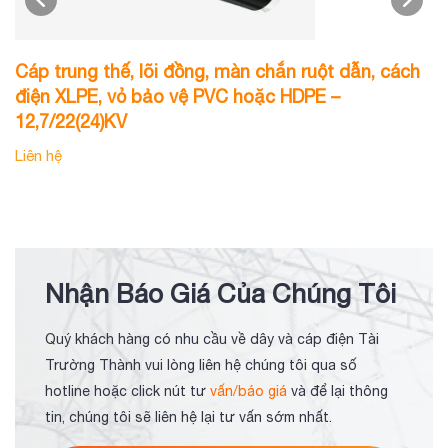
Cáp trung thế, lõi đồng, màn chắn ruột dẫn, cách
C
điện XLPE, vỏ bảo vệ PVC hoặc HDPE –
c
12,7/22(24)KV
1
Liên hệ
Li
Nhận Báo Giá Của Chúng Tôi
Quý khách hàng có nhu cầu về dây và cáp điện Tài
Trường Thành vui lòng liên hệ chúng tôi qua số
hotline hoặc click nút tư
vấn/báo giá
và để lại thông
tin, chúng tôi sẽ liên hệ lại tư vấn sớm nhất.