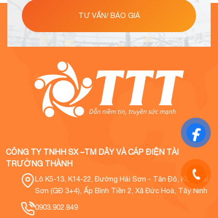
TƯ VẤN/ BÁO GIÁ
CÔNG TY TNHH SX –TM DÂY VÀ CÁP ĐIỆN TÀI
TRƯỜNG THÀNH
Lô K5-13, K14-22, Đường Hải Sơn - Tân Đô, KCN Hải
Sơn (GĐ 3+4), Ấp Bình Tiền 2, Xã Đức Hoà, Tây Ninh
0903.902.849