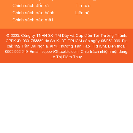
Chính sách đổi trả
Tin tức
Chính sách bảo hành
Liên hệ
Chính sách bảo mật
@ 2023. Công ty TNHH SX–TM Dây và Cáp điện Tài Trường Thành.
GPDKKD: 0301753889 do Sở KHĐT TP.HCM cấp ngày 05/05/1999. Địa
chỉ: 192 Trần Đại Nghĩa, KP4, Phường Tân Tạo, TP.HCM. Điện thoại:
0903.902.849. Email: support@tttcable.com. Chịu trách nhiệm nội dung:
Lê Thị Diễm Thúy.