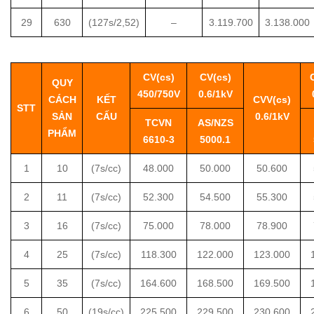
29
630
(127s/2,52)
–
3.119.700
3.138.000
CV(cs)
CV(cs)
QUY
450/750V
0.6/1kV
CÁCH
KẾT
CVV(cs)
STT
SẢN
CẤU
0.6/1kV
TCVN
AS/NZS
PHẨM
6610-3
5000.1
1
10
(7s/cc)
48.000
50.000
50.600
2
11
(7s/cc)
52.300
54.500
55.300
3
16
(7s/cc)
75.000
78.000
78.900
4
25
(7s/cc)
118.300
122.000
123.000
5
35
(7s/cc)
164.600
168.500
169.500
6
50
(19s/cc)
225.500
229.500
230.600