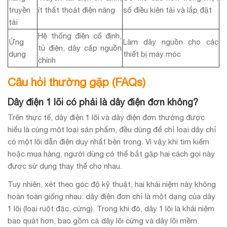
truyền
ít thất thoát điện năng
số điều kiện tải và lắp đặt
tải
Hệ thống điện cố định,
Ứng
Làm dây nguồn cho các
tủ điện, dây cấp nguồn
dụng
thiết bị máy móc
chính
Câu hỏi thường gặp (FAQs)
Dây điện 1 lõi có phải là dây điện đơn không?
Trên thực tế, dây điện 1 lõi và dây điện đơn thường được
hiểu là cùng một loại sản phẩm, đều dùng để chỉ loại dây chỉ
có một lõi dẫn điện duy nhất bên trong. Vì vậy khi tìm kiếm
hoặc mua hàng, người dùng có thể bắt gặp hai cách gọi này
được sử dụng thay thế cho nhau.
Tuy nhiên, xét theo góc độ kỹ thuật, hai khái niệm này không
hoàn toàn giống nhau: dây điện đơn chỉ là một dạng của dây
1 lõi (loại ruột đặc, cứng). Trong khi đó, dây 1 lõi là khái niệm
bao quát hơn, bao gồm cả dây lõi cứng và dây lõi mềm.