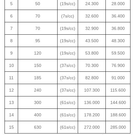
5
50
(19s/cc)
24.300
28.000
6
70
(7s/cc)
32.600
36.400
7
70
(19s/cc)
32.900
36.800
8
95
(19s/cc)
43.500
48.300
9
120
(19s/cc)
53.800
59.500
10
150
(37s/cc)
70.300
76.900
11
185
(37s/cc)
82.800
91.000
12
240
(37s/cc)
107.300
115.600
13
300
(61s/cc)
136.000
144.600
14
400
(61s/cc)
178.200
188.600
15
630
(61s/cc)
272.000
285.000