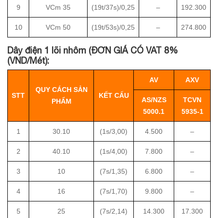
9
VCm 35
(19t/37s)/0,25
–
192.300
10
VCm 50
(19t/53s)/0,25
–
274.800
Dây điện 1 lõi nhôm (ĐƠN GIÁ CÓ VAT 8%
(VND/Mét):
AV
AXV
QUY CÁCH SẢN
STT
KẾT CẤU
AS/NZS
TCVN
PHẨM
5000.1
5935-1
1
30.10
(1s/3,00)
4.500
–
2
40.10
(1s/4,00)
7.800
–
3
10
(7s/1,35)
6.800
–
4
16
(7s/1,70)
9.800
–
5
25
(7s/2,14)
14.300
17.300