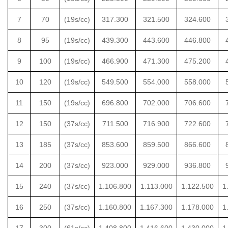
7
70
(19s/cc)
317.300
321.500
324.600
8
95
(19s/cc)
439.300
443.600
446.800
9
100
(19s/cc)
466.900
471.300
475.200
10
120
(19s/cc)
549.500
554.000
558.000
11
150
(19s/cc)
696.800
702.000
706.600
12
150
(37s/cc)
711.500
716.900
722.600
13
185
(37s/cc)
853.600
859.500
866.600
14
200
(37s/cc)
923.000
929.000
936.800
15
240
(37s/cc)
1.106.800
1.113.000
1.122.500
1
16
250
(37s/cc)
1.160.800
1.167.300
1.178.000
1
17
300
(61s/cc)
1.408.800
1.416.600
1.430.000
1