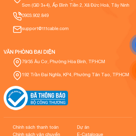
Sơn (GĐ 3+4), Ấp Bình Tiền 2, Xã Đức Hoà, Tây Ninh
0903.902.849
support@tttcable.com
VĂN PHÒNG ĐẠI DIỆN
79/35 Âu Cơ, Phường Hòa Bình, TP.HCM
192 Trần Đại Nghĩa, KP4, Phường Tân Tạo, TP.HCM
Chính sách thanh toán
Dự án
Chính sách vận chuyển
E-Catalogue