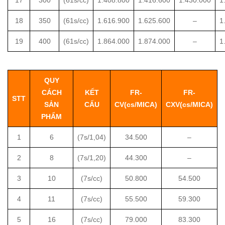
18
350
(61s/cc)
1.616.900
1.625.600
–
1
19
400
(61s/cc)
1.864.000
1.874.000
–
1
QUY
CÁCH
KẾT
FR-
FR-
STT
SẢN
CẤU
CV(cs/MICA)
CXV(cs/MICA)
PHẨM
1
6
(7s/1,04)
34.500
–
2
8
(7s/1,20)
44.300
–
3
10
(7s/cc)
50.800
54.500
4
11
(7s/cc)
55.500
59.300
5
16
(7s/cc)
79.000
83.300