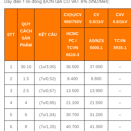
Dây điện 1 lõi đồng (ĐƠN GIÁ CÓ VAT 8% (VND/Mét):
CV(h)/CV
CV
CXV
450/750V
0.6/1kV
0.6/1kV
QUY
CÁCH
HCMC
STT
KẾT CẤU
SẢN
PC /
AS/NZS
TCVN
PHẨM
TCVN
5000.1
5935-1
6610-3
1
30.10
(1s/3,00)
36.500
37.000
–
2
1.5
(7s/0,52)
8.400
8.800
–
3
2.5
(7s/0,67)
13.500
13.900
–
4
4
(7s/0,85)
21.100
21.500
–
5
6
(7s/1,04)
30.700
31.200
–
6
8
(7s/1,20)
40.700
41.300
–