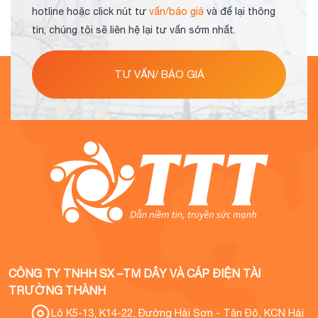
hotline hoặc click nút tư
vấn/báo giá
và để lại thông
tin, chúng tôi sẽ liên hệ lại tư vấn sớm nhất.
TƯ VẤN/ BÁO GIÁ
CÔNG TY TNHH SX –TM DÂY VÀ CÁP ĐIỆN TÀI
TRƯỜNG THÀNH
Lô K5-13, K14-22, Đường Hải Sơn - Tân Đô, KCN Hải