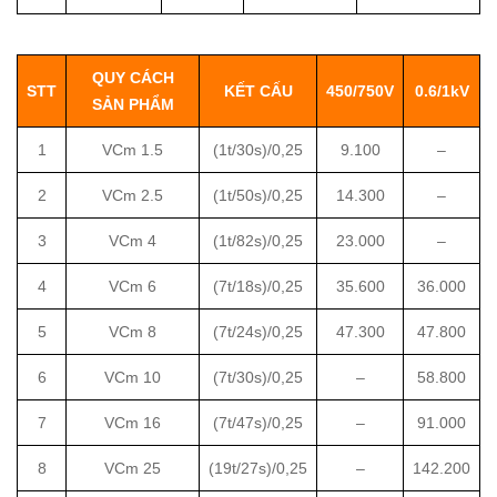
QUY CÁCH
STT
KẾT CẤU
450/750V
0.6/1kV
SẢN PHẨM
1
VCm 1.5
(1t/30s)/0,25
9.100
–
2
VCm 2.5
(1t/50s)/0,25
14.300
–
3
VCm 4
(1t/82s)/0,25
23.000
–
4
VCm 6
(7t/18s)/0,25
35.600
36.000
5
VCm 8
(7t/24s)/0,25
47.300
47.800
6
VCm 10
(7t/30s)/0,25
–
58.800
7
VCm 16
(7t/47s)/0,25
–
91.000
8
VCm 25
(19t/27s)/0,25
–
142.200