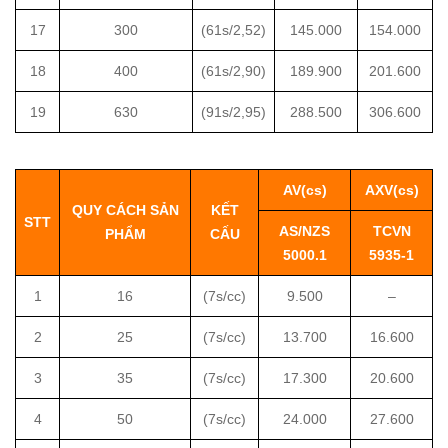
17
300
(61s/2,52)
145.000
154.000
18
400
(61s/2,90)
189.900
201.600
19
630
(91s/2,95)
288.500
306.600
AV(cs)
AXV(cs)
QUY CÁCH SẢN
KẾT
STT
AS/NZS
TCVN
PHẨM
CẤU
5000.1
5935-1
1
16
(7s/cc)
9.500
–
2
25
(7s/cc)
13.700
16.600
3
35
(7s/cc)
17.300
20.600
4
50
(7s/cc)
24.000
27.600