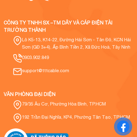
CÔNG TY TNHH SX –TM DÂY VÀ CÁP ĐIỆN TÀI
TRƯỜNG THÀNH
Lô K5-13, K14-22, Đường Hải Sơn - Tân Đô, KCN Hải
Sơn (GĐ 3+4), Ấp Bình Tiền 2, Xã Đức Hoà, Tây Ninh
0903.902.849
support@tttcable.com
VĂN PHÒNG ĐẠI DIỆN
79/35 Âu Cơ, Phường Hòa Bình, TP.HCM
192 Trần Đại Nghĩa, KP4, Phường Tân Tạo, TP.HCM