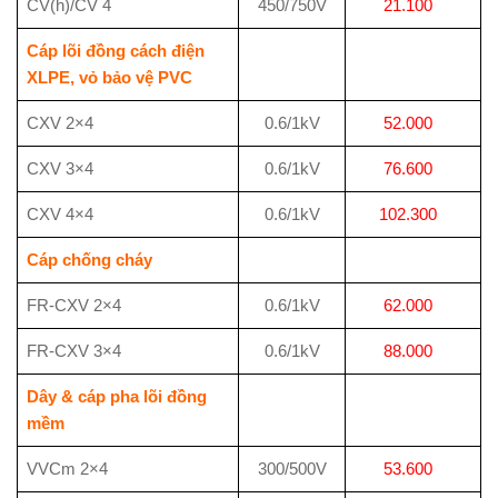
CV(h)/CV 4
450/750V
21.100
Cáp lõi đồng cách điện
XLPE, vỏ bảo vệ PVC
CXV 2×4
0.6/1kV
52.000
CXV 3×4
0.6/1kV
76.600
CXV 4×4
0.6/1kV
102.300
Cáp chống cháy
FR-CXV 2×4
0.6/1kV
62.000
FR-CXV 3×4
0.6/1kV
88.000
Dây & cáp pha lõi đồng
mềm
VVCm 2×4
300/500V
53.600