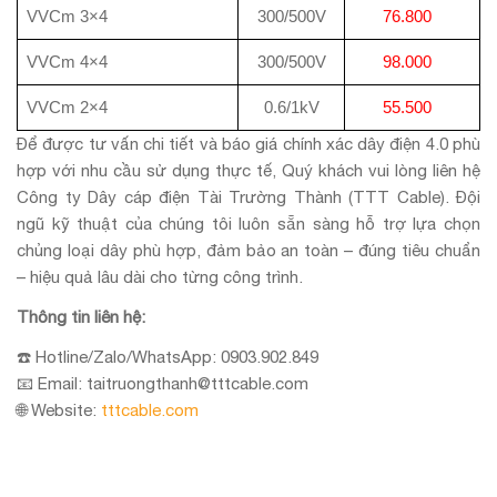
VVCm 3×4
300/500V
76.800
VVCm 4×4
300/500V
98.000
VVCm 2×4
0.6/1kV
55.500
Để được tư vấn chi tiết và báo giá chính xác dây điện 4.0 phù
hợp với nhu cầu sử dụng thực tế, Quý khách vui lòng liên hệ
Công ty Dây cáp điện Tài Trường Thành (TTT Cable). Đội
ngũ kỹ thuật của chúng tôi luôn sẵn sàng hỗ trợ lựa chọn
chủng loại dây phù hợp, đảm bảo an toàn – đúng tiêu chuẩn
– hiệu quả lâu dài cho từng công trình.
Thông tin liên hệ:
☎️ Hotline/Zalo/WhatsApp: 0903.902.849
📧 Email: taitruongthanh@tttcable.com
🌐 Website:
tttcable.com