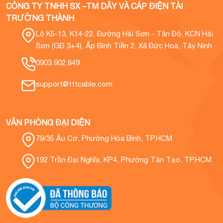
CÔNG TY TNHH SX –TM DÂY VÀ CÁP ĐIỆN TÀI
TRƯỜNG THÀNH
Lô K5-13, K14-22, Đường Hải Sơn - Tân Đô, KCN Hải
Sơn (GĐ 3+4), Ấp Bình Tiền 2, Xã Đức Hoà, Tây Ninh
0903.902.849
support@tttcable.com
VĂN PHÒNG ĐẠI DIỆN
79/35 Âu Cơ, Phường Hòa Bình, TP.HCM
192 Trần Đại Nghĩa, KP4, Phường Tân Tạo, TP.HCM