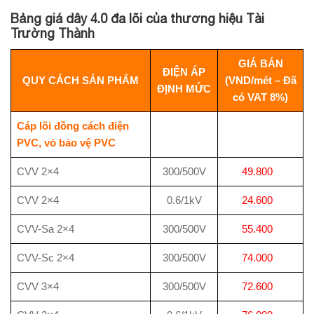
Bảng giá dây 4.0 đa lõi của thương hiệu Tài
Trường Thành
GIÁ BÁN
ĐIỆN ÁP
QUY CÁCH SẢN PHẨM
(VND/mét – Đã
ĐỊNH MỨC
có VAT 8%)
Cáp lõi đồng cách điện
PVC, vỏ bảo vệ PVC
CVV 2×4
300/500V
49.800
CVV 2×4
0.6/1kV
24.600
CVV-Sa 2×4
300/500V
55.400
CVV-Sc 2×4
300/500V
74.000
CVV 3×4
300/500V
72.600