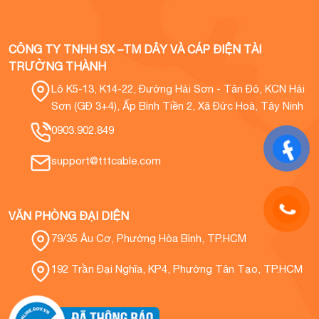
CÔNG TY TNHH SX –TM DÂY VÀ CÁP ĐIỆN TÀI
TRƯỜNG THÀNH
Lô K5-13, K14-22, Đường Hải Sơn - Tân Đô, KCN Hải
Sơn (GĐ 3+4), Ấp Bình Tiền 2, Xã Đức Hoà, Tây Ninh
0903.902.849
support@tttcable.com
VĂN PHÒNG ĐẠI DIỆN
79/35 Âu Cơ, Phường Hòa Bình, TP.HCM
192 Trần Đại Nghĩa, KP4, Phường Tân Tạo, TP.HCM