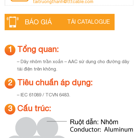
taitruongthanh@tttcable.com
BÁO GIÁ
TẢI CATALOGUE
Tổng quan:
1
– Dây nhôm trần xoắn – AAC sử dụng cho đường dây
tải điện trên không.
Tiêu chuẩn áp dụng:
2
–
IEC 61089 / TCVN 6483.
Cấu trúc:
3