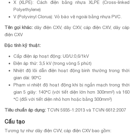
X (XLPE): Cách điện bằng nhựa XLPE (Cross-linked
Polyethylene)
V (Polyvinyl Clorua): Vỏ bảo vệ ngoài bằng nhựa PVC.
Tên gọi khác:
dây điện CXV, dây CXV, cáp điện CXV, dây cáp
điện CXV
Đặc tính kỹ thuật:
Cấp điện áp hoạt động: U0/U:0,6/1kV
Điện áp thử: 3,5 kV (trong vòng 5 phút)
Nhiệt độ lõi dẫn điện hoạt động bình thường trong thời
gian dài: 90°C
Phạm vi nhiệt độ hoạt động khi bị ngắn mạch trong thời
gian 5 giây: 140°C (với tiết diện lớn hơn 300mm²) và 160
°C (đối với tiết diện nhỏ hơn hoặc bằng 300mm²)
Tiêu chuẩn áp dụng:
TCVN 5935-1:2013 và TCVN 6612:2007
Cấu tạo
Tương tự như dây điện CVV, cáp điện CXV bao gồm: