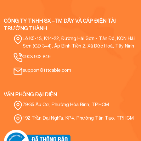
CÔNG TY TNHH SX –TM DÂY VÀ CÁP ĐIỆN TÀI
TRƯỜNG THÀNH
Lô K5-13, K14-22, Đường Hải Sơn - Tân Đô, KCN Hải
Sơn (GĐ 3+4), Ấp Bình Tiền 2, Xã Đức Hoà, Tây Ninh
0903.902.849
support@tttcable.com
VĂN PHÒNG ĐẠI DIỆN
79/35 Âu Cơ, Phường Hòa Bình, TP.HCM
192 Trần Đại Nghĩa, KP4, Phường Tân Tạo, TP.HCM