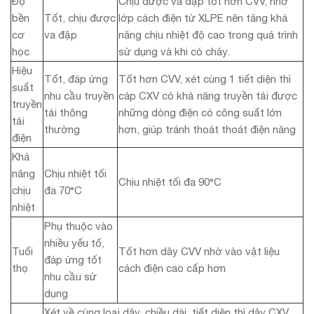
Độ
Chịu được va đập tốt hơn CVV, nhờ
bền
Tốt, chịu được
lớp cách điện từ XLPE nên tăng khả
cơ
va đập
năng chịu nhiệt độ cao trong quá trình
học
sử dụng và khi có cháy.
Hiệu
Tốt, đáp ứng
Tốt hơn CVV, xét cùng 1 tiết diện thì
suất
nhu cầu truyền
cáp CXV có khả năng truyền tải được
truyền
tải thông
những dòng điện có công suất lớn
tải
thường
hơn, giúp tránh thoát thoát điện năng
điện
Khả
năng
Chịu nhiệt tối
Chịu nhiệt tối đa 90°C
chịu
đa 70°C
nhiệt
Phụ thuộc vào
nhiều yếu tố,
Tuổi
Tốt hơn dây CVV nhờ vào vật liệu
đáp ứng tốt
thọ
cách điện cao cấp hơn
nhu cầu sử
dụng
Xét về cùng loại dây, chiều dài, tiết diện thì dây CXV