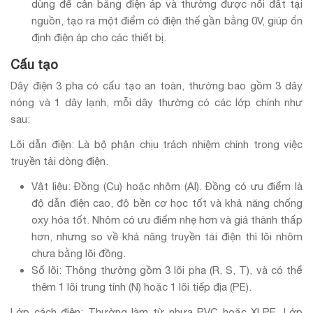
dùng để cân bằng điện áp và thường được nối đất tại
nguồn, tạo ra một điểm có điện thế gần bằng 0V, giúp ổn
định điện áp cho các thiết bị.
Cấu tạo
Dây điện 3 pha có cấu tạo an toàn, thường bao gồm 3 dây
nóng và 1 dây lạnh, mỗi dây thường có các lớp chính như
sau:
Lõi dẫn điện: Là bộ phận chịu trách nhiệm chính trong việc
truyền tải dòng điện.
Vật liệu: Đồng (Cu) hoặc nhôm (Al). Đồng có ưu điểm là
độ dẫn điện cao, độ bền cơ học tốt và khả năng chống
oxy hóa tốt. Nhôm có ưu điểm nhẹ hơn và giá thành thấp
hơn, nhưng so về khả năng truyền tải điện thì lõi nhôm
chưa bằng lõi đồng.
Số lõi: Thông thường gồm 3 lõi pha (R, S, T), và có thể
thêm 1 lõi trung tính (N) hoặc 1 lõi tiếp địa (PE).
Lớp cách điện: Thường làm từ nhựa PVC hoặc XLPE. Lớp