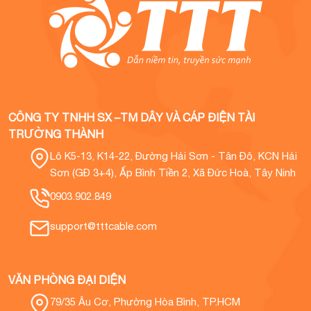
CÔNG TY TNHH SX –TM DÂY VÀ CÁP ĐIỆN TÀI
TRƯỜNG THÀNH
Lô K5-13, K14-22, Đường Hải Sơn - Tân Đô, KCN Hải
Sơn (GĐ 3+4), Ấp Bình Tiền 2, Xã Đức Hoà, Tây Ninh
0903.902.849
support@tttcable.com
VĂN PHÒNG ĐẠI DIỆN
79/35 Âu Cơ, Phường Hòa Bình, TP.HCM