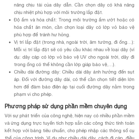
năng chịu tải của dây dẫn. Cần chọn dây có khả năng
chịu nhiệt phù hợp với môi trường lắp đặt.
Độ ẩm và hóa chất: Trong môi trường ẩm ướt hoặc có
hóa chất ăn mòn, cần chọn loại dây có lớp vỏ bảo vệ
phù hợp để tránh hư hỏng.
Vị trí lắp đặt (trong nhà, ngoài trời, âm tường, đi ống…):
Mỗi vị trí lắp đặt sẽ có yêu cầu khác nhau về loại dây (ví
dụ: dây cáp có lớp vỏ bảo vệ UV cho ngoài trời, dây đi
trong ống có thể không cần lớp giáp bảo vệ,…).
Chiều dài đường dây: Chiều dài dây ảnh hưởng đến sụt
áp. Đối với đường dây dài, có thể cần chọn tiết diện lớn
hơn để đảm bảo điện áp tại cuối đường dây nằm trong
phạm vi cho phép.
Phương pháp sử dụng phần mềm chuyên dụng
Với sự phát triển của công nghệ, hiện nay có nhiều phần mềm
và ứng dụng trực tuyến tích hợp sẵn các công thức tính toán
kết hợp với bảng tiêu chuẩn, cho phép nhập các thông số cụ
thể của công trình. Ví dụ như chiều dài dây, cách đi cáp, điều