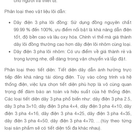
cho người và thiết bị.
Phân loại theo vật liệu lõi dẫn:
Dây điện 3 pha lõi đồng: Sử dụng đồng nguyên chất
99.99 % đến 100%, ưu điểm nổi bật là khả năng dẫn điện
tốt, độ bền cao và lâu oxy hóa. Chính vì thế mà giá thành
dây lõi đồng thường cao hơn dây điện lõi nhôm cùng loại.
Dây điện 3 pha lõi nhôm: Có ưu điểm về giá thành rẻ và
trọng lượng nhẹ, dễ dàng trong vận chuyển và lắp đặt.
Phân loại theo tiết diện: Tiết diện dây dẫn ảnh hưởng trực
tiếp đến khả năng tải dòng điện. Tùy vào công trình và hệ
thống điện, việc lựa chọn tiết diện phù hợp là vô cùng quan
trọng để đảm bảo an toàn và hiệu suất của hệ thống điện.
Các loại tiết diện dây 3 pha phổ biến như: dây điện 3 pha 2.5,
dây 3 pha 3×10, dây điện 3 pha 4×4, dây điện 3 pha 4×10, dây
điện 3 pha 4×16, dây điện 3 pha 4×25, dây điện 3 pha 4×35,
dây điện 3 pha 4×50, dây điện 3 pha 4×70, …(tùy theo từng
loại sản phẩm sẽ có tiết diện tối đa khác nhau).